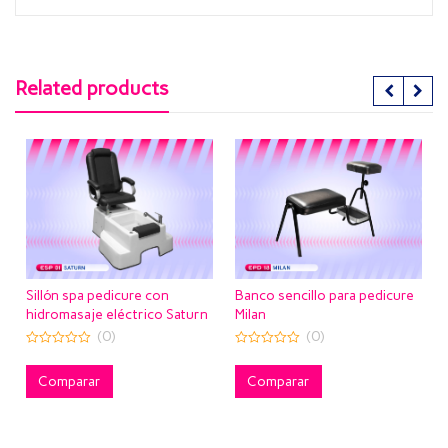
Related products
 spa pedicure con
Banco sencillo para pedicure
Banco para 
asaje eléctrico Saturn
Milan
(0)
(0)
0
out
0
of
Compara
out
5
of
parar
Comparar
5