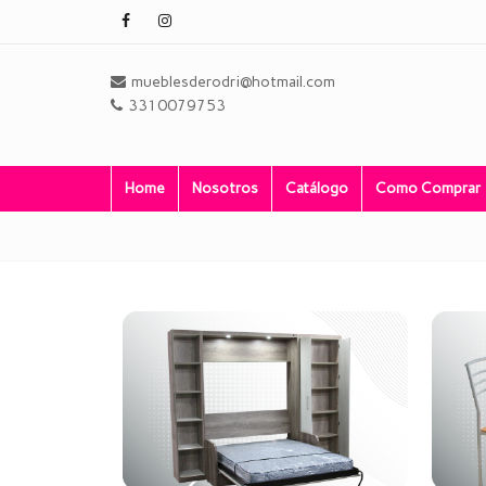
mueblesderodri@hotmail.com
3310079753
Home
Nosotros
Catálogo
Como Comprar