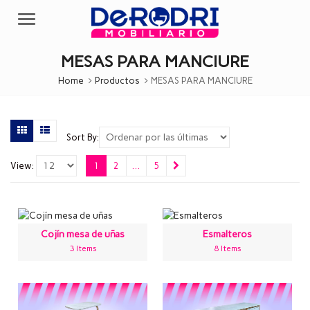
Menu
MESAS PARA MANCIURE
Home
Productos
MESAS PARA MANCIURE
Sort By:
View:
1
2
…
5
Cojín mesa de uñas
Esmalteros
3 Items
8 Items