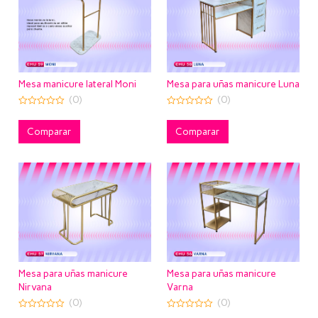
Mesa manicure lateral Moni
Mesa para uñas manicure Luna
(0)
(0)
0
0
out
out
of
of
Comparar
Comparar
5
5
Mesa para uñas manicure
Mesa para uñas manicure
Nirvana
Varna
(0)
(0)
0
0