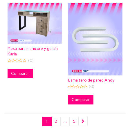
Mesa para manicure y gelish
Karla
(0)
0
out
of
Comparar
5
Esmaltero de pared Andy
(0)
0
out
of
Comparar
5
1
2
…
5