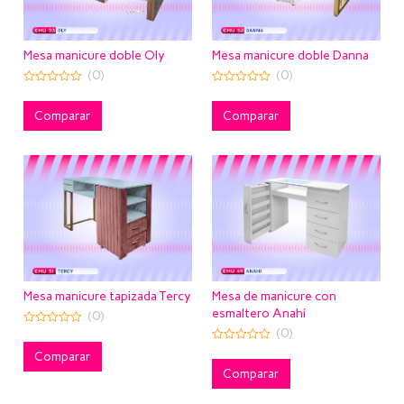
Mesa manicure doble Oly
Mesa manicure doble Danna
(0)
(0)
0
0
out
out
of
of
Comparar
Comparar
5
5
Mesa manicure tapizada Tercy
Mesa de manicure con
esmaltero Anahí
(0)
(0)
0
out
0
of
Comparar
out
5
of
Comparar
5