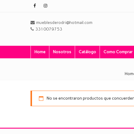
mueblesderodri@hotmail.com
3310079753
Home
Nosotros
Catálogo
Como Comprar
Hom
No se encontraron productos que concuerden 