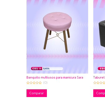
Banquito multiusos para manicura Sara
Taburet
(0)
0
0
out
out
of
of
Comparar
Comp
5
5