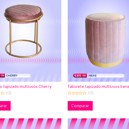
Taburete tapizado multiusos Iren
o tapizado multiusos Cherry
(0)
(0)
0
out
of
Comparar
arar
5