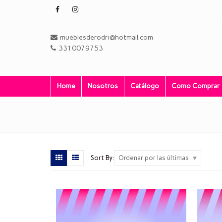
mueblesderodri@hotmail.com
3310079753
Home
Nosotros
Catálogo
Como Comprar
Sort By:
Ordenar por las últimas