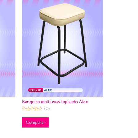
Banquito multiusos tapizado Alex
(0)
0
out
of
Comparar
5