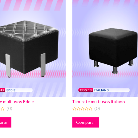
Taburete multiusos Italiano
e multiusos Eddie
(0)
(0)
0
out
of
Comparar
arar
5