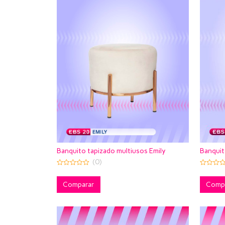
Banquito tapizado multiusos Emily
Banquit
(0)
0
0
out
out
of
Comparar
of
Comp
5
5