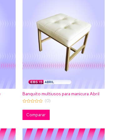
e
Banquito multiusos para manicura Abril
(0)
0
out
of
Comparar
5