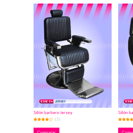
Sillón barbero Jersey
Sillón b
(3)
4.00
4.00
out of 5
out of 5
Comparar
Comp