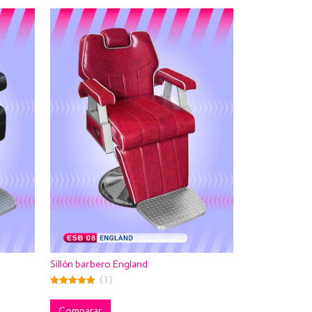
Sillón barbero England
(1)
5.00
out of 5
Comparar