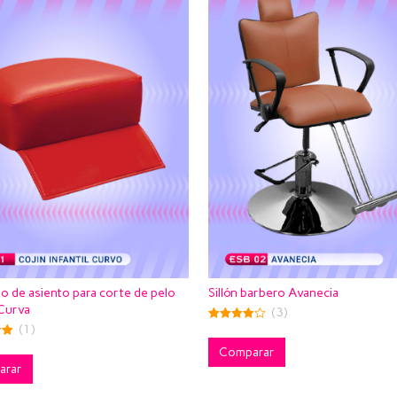
 de asiento para corte de pelo
Sillón barbero Avanecia
 Curva
(3)
(1)
4.33
out of 5
Comparar
arar