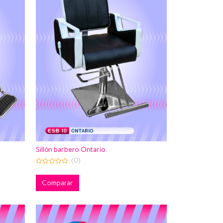
Sillón barbero Ontario
(0)
0
out
of
Comparar
5