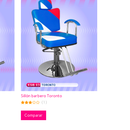
Sillón barbero Toronto
(1)
3.00
out of
5
Comparar