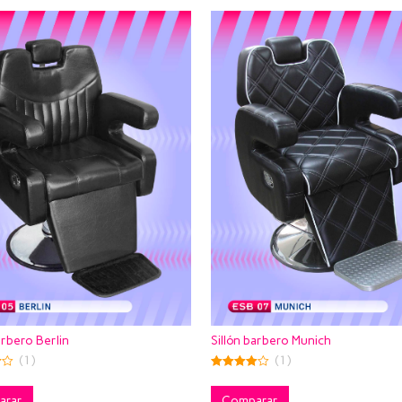
arbero Berlin
Sillón barbero Munich
(1)
(1)
4.00
out of 5
arar
Comparar