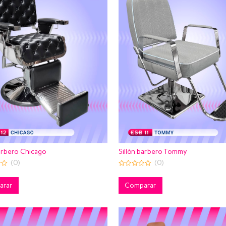
barbero Chicago
Sillón barbero Tommy
(0)
(0)
0
out
of
arar
Comparar
5