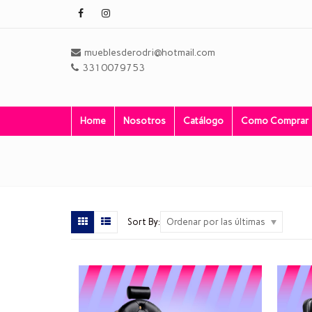
mueblesderodri@hotmail.com
3310079753
Home
Nosotros
Catálogo
Como Comprar
Sort By:
Ordenar por las últimas