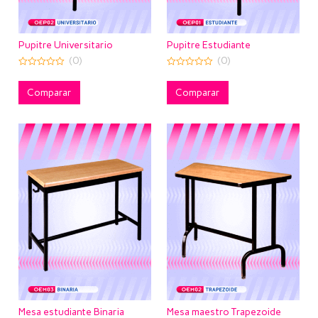
Pupitre Universitario
Pupitre Estudiante
(0)
(0)
0
0
out
out
of
of
Comparar
Comparar
5
5
Mesa estudiante Binaria
Mesa maestro Trapezoide