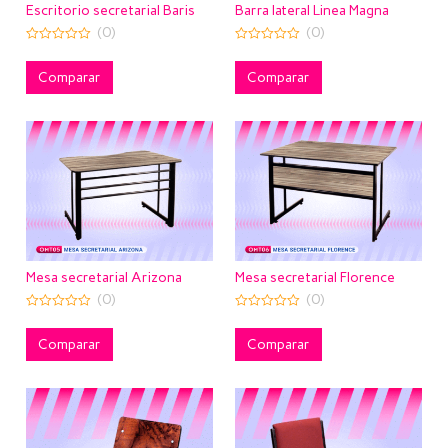
Escritorio secretarial Baris
Barra lateral Linea Magna
(0)
(0)
0
0
out
out
of
of
Comparar
Comparar
5
5
Mesa secretarial Arizona
Mesa secretarial Florence
(0)
(0)
0
0
out
out
of
of
Comparar
Comparar
5
5