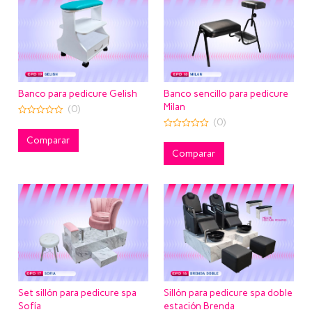
Banco para pedicure Gelish
Banco sencillo para pedicure
Milan
(0)
(0)
0
out
0
of
Comparar
out
5
of
Comparar
5
Set sillón para pedicure spa
Sillón para pedicure spa doble
Sofía
estación Brenda