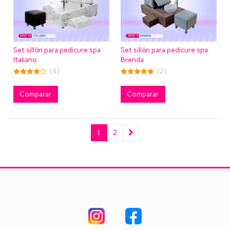
Set sillón para pedicure spa
Set sillón para pedicure spa
Italiano
Brenda
(4)
(2)
4.50
5.00
out of 5
out of 5
Comparar
Comparar
1
2