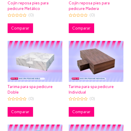
Cojín reposa pies para
Cojín reposa pies para
pedicure Metálico
pedicure Madera
(0)
(0)
0
0
out
out
of
of
Comparar
Comparar
5
5
Tarima para spa pedicure
Tarima para spa pedicure
Doble
Individual
(0)
(0)
0
0
out
out
of
of
Comparar
Comparar
5
5