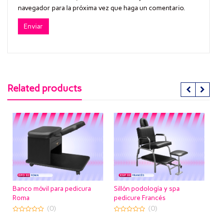
navegador para la próxima vez que haga un comentario.
Related products
vil para pedicura
Sillón podología y spa
Sillón para p
pedicure Francés
estación Bre
(0)
(0)
(