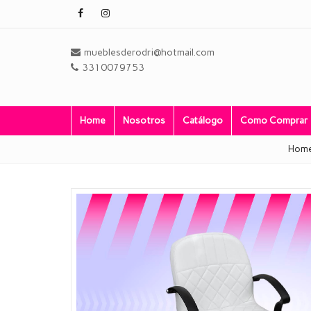
mueblesderodri@hotmail.com
3310079753
Home
Nosotros
Catálogo
Como Comprar
Hom