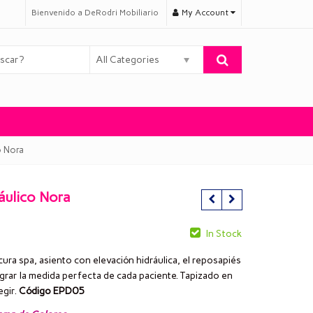
Bienvenido a DeRodri Mobiliario
My Account
All Categories
o Nora
ráulico Nora
In Stock
cura spa, asiento con elevación hidráulica, el reposapiés
grar la medida perfecta de cada paciente. Tapizado en
egir.
Código EPD05