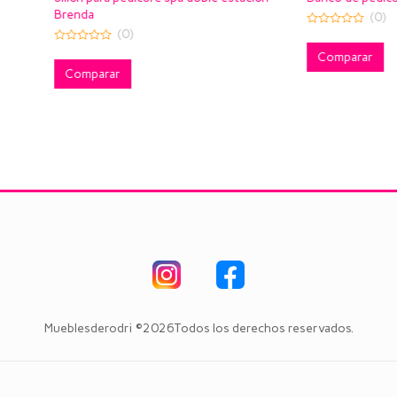
(0)
(0)
0
out
of
Comparar
5
arar
Mueblesderodri ©2026Todos los derechos reservados.