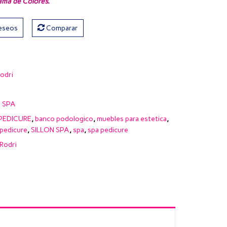
ma de Colores
.
deseos
Comparar
odri
Y SPA
PEDICURE
,
banco podologico
,
muebles para estetica
,
pedicure
,
SILLON SPA
,
spa
,
spa pedicure
Rodri