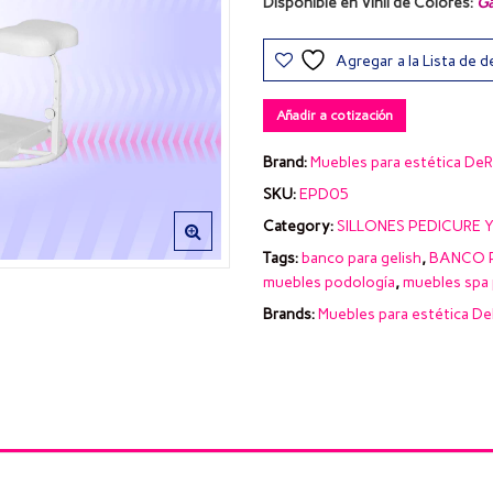
Disponible en Vinil de Colores:
Ga
Agregar a la Lista de 
Añadir a cotización
Brand:
Muebles para estética DeR
SKU:
EPD05
Category:
SILLONES PEDICURE 
Tags:
banco para gelish
,
BANCO 
muebles podología
,
muebles spa 
Brands:
Muebles para estética De