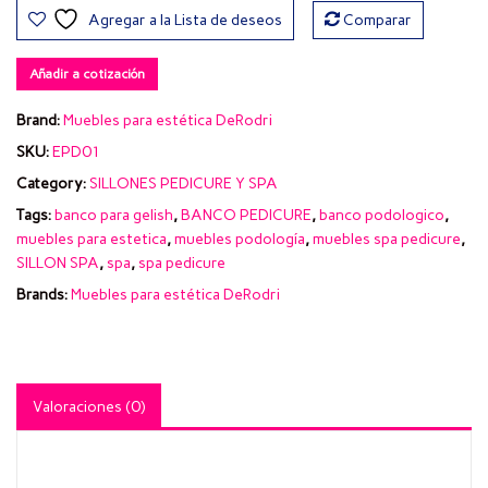
Agregar a la Lista de deseos
Comparar
Añadir a cotización
Brand:
Muebles para estética DeRodri
SKU:
EPD01
Category:
SILLONES PEDICURE Y SPA
Tags:
banco para gelish
,
BANCO PEDICURE
,
banco podologico
,
muebles para estetica
,
muebles podología
,
muebles spa pedicure
,
SILLON SPA
,
spa
,
spa pedicure
Brands:
Muebles para estética DeRodri
Valoraciones (0)