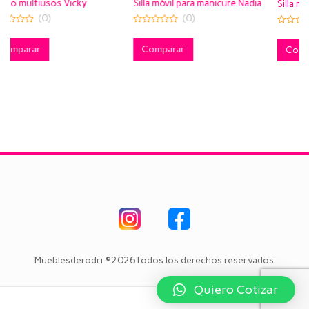
Silla móvil para manicure Nadia
Silla manicure Aura
(0)
(0)
0
0
out
out
of
Comparar
of
Comparar
5
5
Mueblesderodri ©2026Todos los derechos reservados.
Quiero Cotizar