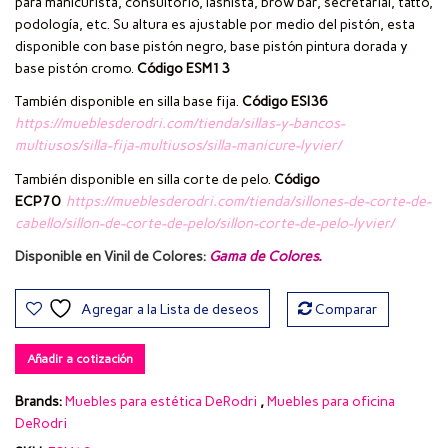
para manicurista, consultorio, lashista, brow bar, secretarial, tatto,
podología, etc. Su altura es ajustable por medio del pistón, esta
disponible con base pistón negro, base pistón pintura dorada y
base pistón cromo.
Código ESM13
También disponible en silla base fija.
Código ESI36
https://mueblesderodri.com/tienda/sillas-y-bancos-
multiusos/silla-fija-multiusos/silla-manicure-lyvier/
También disponible en silla corte de pelo.
Código
ECP70
https://mueblesderodri.com/tienda/sillones-de-corte-de-
cabello/sillon-de-corte-de-pelo/sillon-corte-de-pelo-lyvier/
Disponible en Vinil de Colores:
Gama de Colores
.
Agregar a la Lista de deseos
Comparar
Añadir a cotización
Brands:
Muebles para estética DeRodri
,
Muebles para oficina
DeRodri