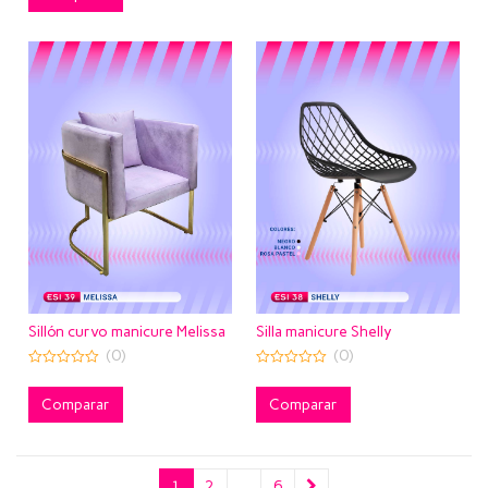
5
Sillón curvo manicure Melissa
Silla manicure Shelly
(0)
(0)
0
0
out
out
of
of
Comparar
Comparar
5
5
1
2
…
6