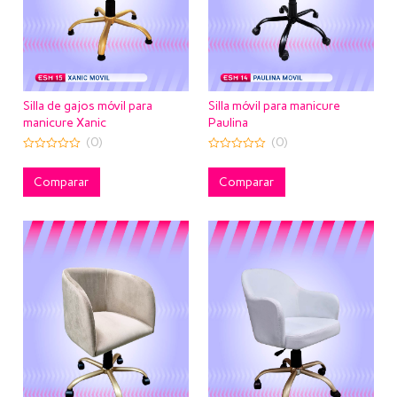
Silla de gajos móvil para
Silla móvil para manicure
manicure Xanic
Paulina
(0)
(0)
0
0
out
out
of
of
Comparar
Comparar
5
5