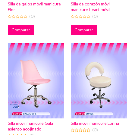
Silla de gajos móvil manicure
Silla de corazón móvil
Flor
manicure Heart móvil
(0)
(0)
0
0
out
out
of
of
Comparar
Comparar
5
5
Silla móvil manicure Gala
Silla móvil manicure Lunna
asiento acojinado
(0)