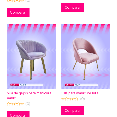
(0)
0
out
0
of
Comparar
out
5
of
Comparar
5
Silla de gajos para manicure
Silla para manicure Julia
Xanic
(0)
(0)
0
out
0
of
Comparar
out
5
of
Comparar