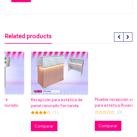
Related products
Mueble recepción con vitrina
Recepción para estética de
para estética Riviera
panel ranurado Fernanda
(0)
(1)
0
4.00
out
out of 5
of
Comparar
Comparar
5