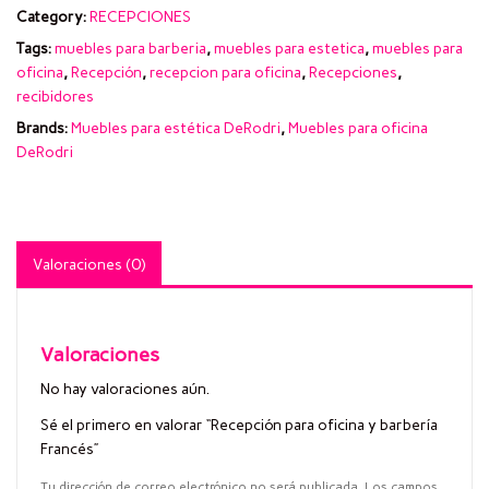
Category:
RECEPCIONES
Tags:
muebles para barberia
,
muebles para estetica
,
muebles para
oficina
,
Recepción
,
recepcion para oficina
,
Recepciones
,
recibidores
Brands:
Muebles para estética DeRodri
,
Muebles para oficina
DeRodri
Valoraciones (0)
Valoraciones
No hay valoraciones aún.
Sé el primero en valorar “Recepción para oficina y barbería
Francés”
Tu dirección de correo electrónico no será publicada.
Los campos