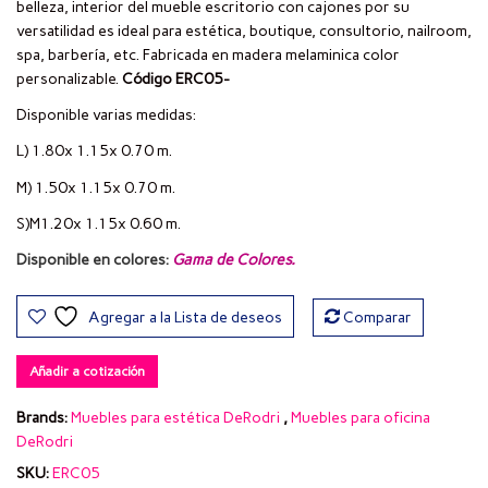
belleza, interior del mueble escritorio con cajones por su
versatilidad es ideal para estética, boutique, consultorio, nailroom,
spa, barbería, etc. Fabricada en madera melaminica color
personalizable.
Código ERC05-
Disponible varias medidas:
L) 1.80x 1.15x 0.70 m.
M) 1.50x 1.15x 0.70 m.
S)M1.20x 1.15x 0.60 m.
Disponible en colores:
Gama de Colores
.
Agregar a la Lista de deseos
Comparar
Añadir a cotización
Brands:
Muebles para estética DeRodri
,
Muebles para oficina
DeRodri
SKU:
ERC05