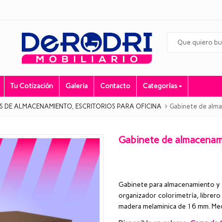
Tu Cotización
Galeria
Contacto
Categorías
ES DE ALMACENAMIENTO
,
ESCRITORIOS PARA OFICINA
Gabinete de alm
Gabinete de almacenam
Gabinete para almacenamiento y or
organizador colorimetría, librer
madera melaminica de 16 mm. Med