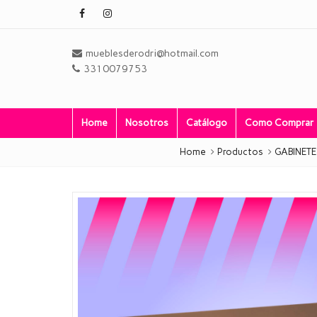
mueblesderodri@hotmail.com
3310079753
Home
Nosotros
Catálogo
Como Comprar
Home
Productos
GABINET