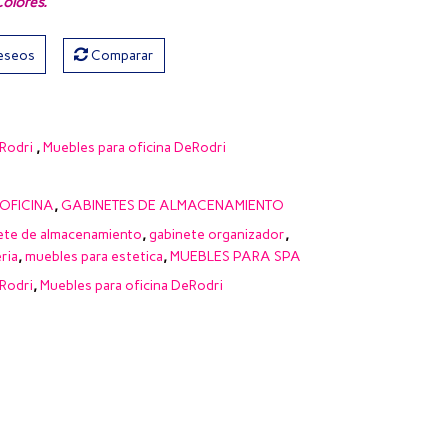
olores
.
deseos
Comparar
Rodri
,
Muebles para oficina DeRodri
OFICINA
,
GABINETES DE ALMACENAMIENTO
ete de almacenamiento
,
gabinete organizador
,
ria
,
muebles para estetica
,
MUEBLES PARA SPA
Rodri
,
Muebles para oficina DeRodri