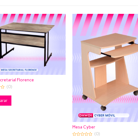
Gabinete organizador curvo 
sa Cyber
ranurado Fernanda
(0)