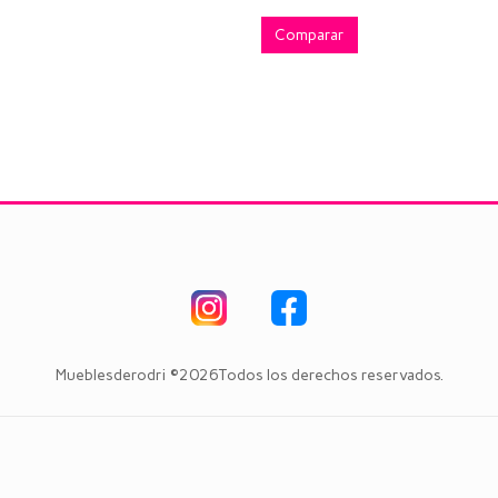
(0)
0
omparar
out
of
Comparar
5
Mueblesderodri ©2026Todos los derechos reservados.