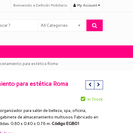
Bienvenido a DeRodri Mobiliario
My Account
All Categories
acenamiento para estética Roma
iento para estética Roma
In Stock
ganizador para salón de belleza, spa, oficina,
o gabinete de almacenamiento multiusos. Fabricado en
idas: 0.80 x 0.40 x 0.76 m.
Código EGB01