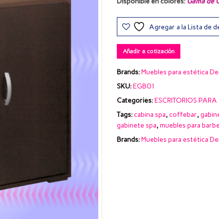
Disponible en colores:
Gama de C
Agregar a la Lista de 
Añadir a cotización
Brands:
Muebles para estética De
SKU:
EGB01
Categories:
ESCRITORIOS PARA 
Tags:
cabina spa
,
coffebar
,
gabin
gabinete spa
,
muebles para barbe
Brands:
Muebles para estética De