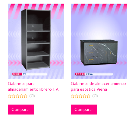
Mesa plegabl
Rectangular
(
0
out
of
Comparar
5
Gabinete de almacenamiento
e para
para estética Viena
miento librero T.V.
(0)
(0)
0
out
of
Comparar
rar
5