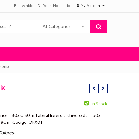
Bienvenido a DeRodri Mobiliario
My Account
All Categories
Fenix
ix
In Stock
rio: 1.80x 0.80 m. Lateral librero archivero de 1.50x
.90 m. Código: OFX01
olores
.