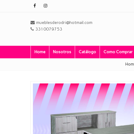
mueblesderodri@hotmail.com
3310079753
Home
Nosotros
Catálogo
Como Comprar
Hom