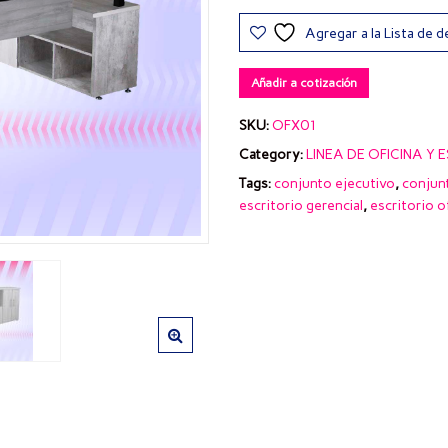
Agregar a la Lista de 
Añadir a cotización
SKU:
OFX01
Category:
LINEA DE OFICINA Y 
Tags:
conjunto ejecutivo
,
conjunt
escritorio gerencial
,
escritorio o