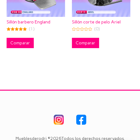
England
Sillón corte de pelo Ariel
Sillón corte de pelo
(0)
(0)
0
0
out
out
of
of
Comparar
Comparar
5
5
Mueblesderodri ©2026Todos los derechos reservados.