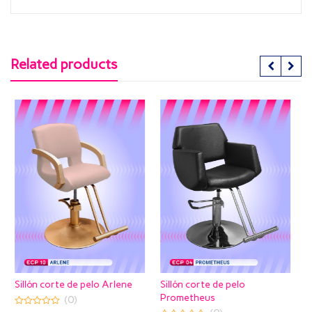
Related products
pelo Arlene
Sillón corte de pelo
Sillón barbero Munic
Prometheus
(1)