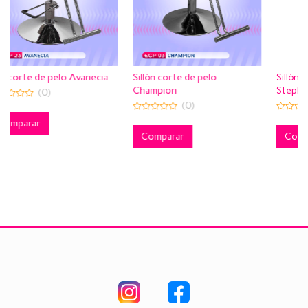
necia
Sillón corte de pelo
Sillón corte de pelo
Champion
Stephanie
(0)
(0)
0
0
out
out
of
of
Comparar
Comparar
5
5