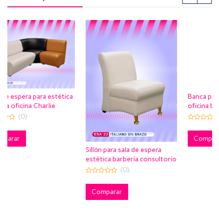
tética
Banca para sala de espera
oficina barbería estética
consultorio Lisboa
(0)
0
out
of
Comparar
5
Sillón para sala de espera
estética barbería consultorio
Italiano sin brazo
(0)
0
out
of
Comparar
5