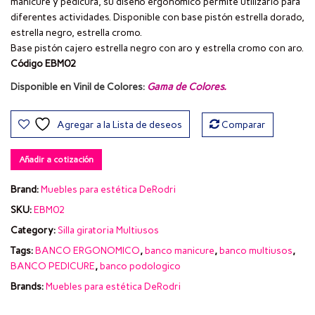
manicure y pedicura, su diseño ergonómico permite utilizarlo para
diferentes actividades. Disponible con base pistón estrella dorado,
estrella negro, estrella cromo.
Base pistón cajero estrella negro con aro y estrella cromo con aro.
Código EBM02
Disponible en Vinil de Colores:
Gama de Colores
.
Agregar a la Lista de deseos
Comparar
Añadir a cotización
Brand:
Muebles para estética DeRodri
SKU:
EBM02
Category:
Silla giratoria Multiusos
Tags:
BANCO ERGONOMICO
,
banco manicure
,
banco multiusos
,
BANCO PEDICURE
,
banco podologico
Brands:
Muebles para estética DeRodri