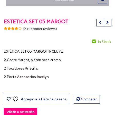
ESTETICA SET 05 MARGOT
(
2
customer reviews)
Valorado
2
4.00
sobre 5
In Stock
basado
en
puntuacio
ESTÉTICA SET 05 MARGOT INCLUYE:
nes de
clientes
2 Corte Margot, pistón base cromo.
2 Tocadores Priscilla.
2 Porta Accesorios Jocelyn.
Agregar a la Lista de deseos
Comparar
Añadir a cotización