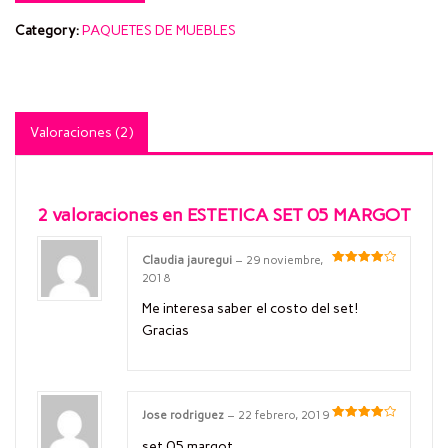
Category:
PAQUETES DE MUEBLES
Valoraciones (2)
2 valoraciones en
ESTETICA SET 05 MARGOT
Claudia jauregui
–
29 noviembre,
Valorado
2018
en
4
de
5
Me interesa saber el costo del set!
Gracias
Jose rodriguez
–
22 febrero, 2019
Valorado
en
4
de
set 05 margot