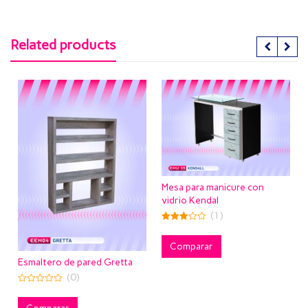
Related products
M
Mesa para manicure con
vidrio Kendal
(1)
4.
ou
3.00
out of
5
Comparar
Esmaltero de pared Gretta
(0)
0
out
of