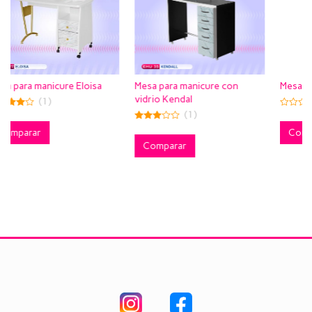
loisa
Mesa para manicure con
Mesa para manicure Eunic
vidrio Kendal
(0)
(1)
0
out
3.00
of
Comparar
out of
5
5
Comparar