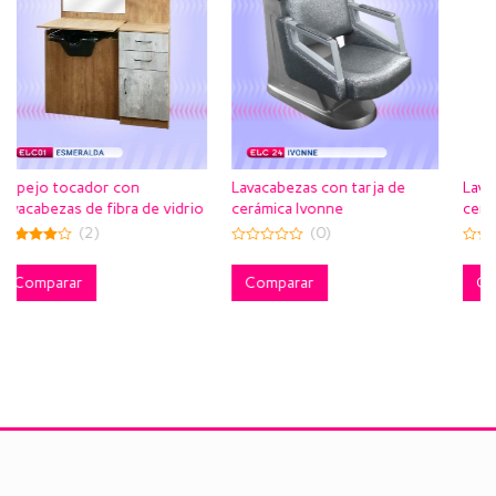
Lavacabezas con tarja de
Lavacabezas con tarja de
cerámica Ivonne
cerámica Stephanie
de vidrio
(0)
(0)
0
0
out
out
of
of
Comparar
Comparar
5
5