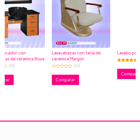
Lavacabezas con tarja de
Lavabo portátil Evan
cerámica Margot
a Rose
(1)
(0)
5.00
out of 5
0
Comparar
out
of
Comparar
5