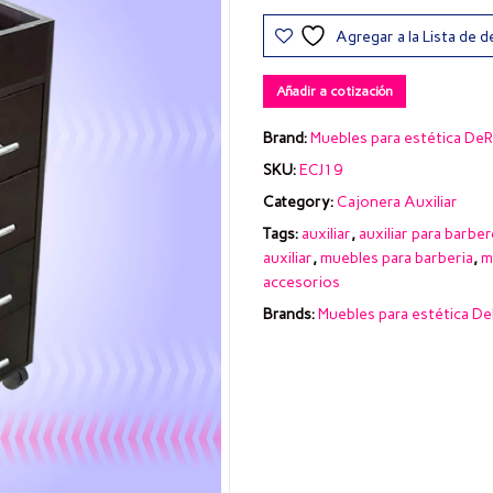
Agregar a la Lista de 
Añadir a cotización
Brand:
Muebles para estética DeR
SKU:
ECJ19
Category:
Cajonera Auxiliar
Tags:
auxiliar
,
auxiliar para barbe
auxiliar
,
muebles para barberia
,
m
accesorios
Brands:
Muebles para estética De