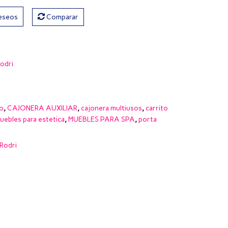
deseos
Comparar
odri
ro
,
CAJONERA AUXILIAR
,
cajonera multiusos
,
carrito
uebles para estetica
,
MUEBLES PARA SPA
,
porta
Rodri