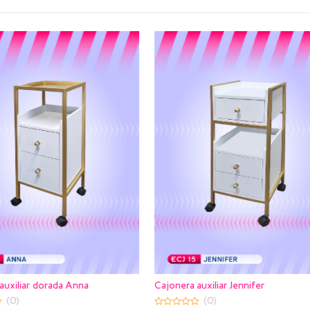
era auxiliar Jennifer
Organizador para maquillaje Ely
(0)
(0)