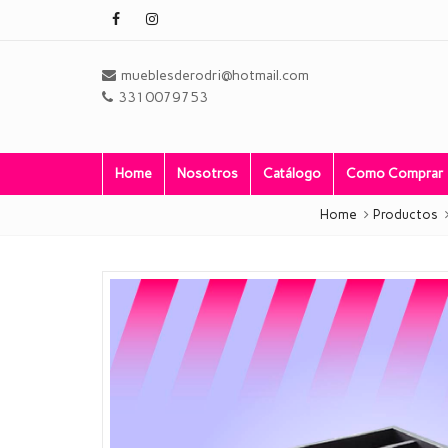
mueblesderodri@hotmail.com
3310079753
Home
Nosotros
Catálogo
Como Comprar
Home
Productos