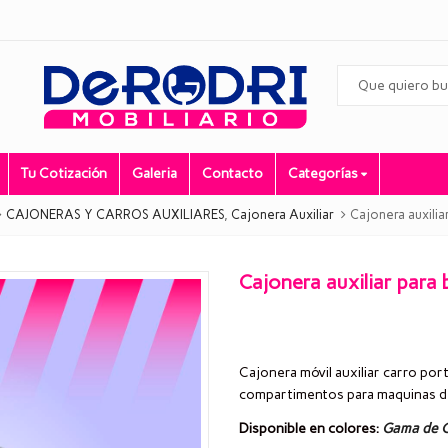
Tu Cotización
Galeria
Contacto
Categorías
CAJONERAS Y CARROS AUXILIARES
,
Cajonera Auxiliar
Cajonera auxilia
Cajonera auxiliar para
Cajonera móvil auxiliar carro po
compartimentos para maquinas de
Disponible en colores:
Gama de C