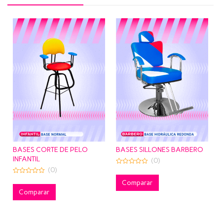
BASES CORTE DE PELO
BASES SILLONES BARBERO
INFANTIL
(0)
(0)
0
out
0
of
Comparar
out
5
of
Comparar
5