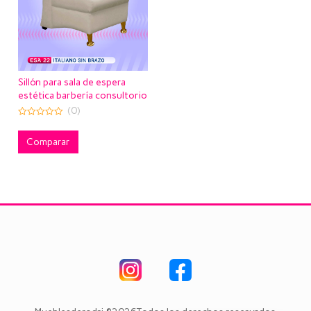
Sillón para sala de espera
estética barbería consultorio
Italiano sin brazo
(0)
0
out
of
Comparar
5