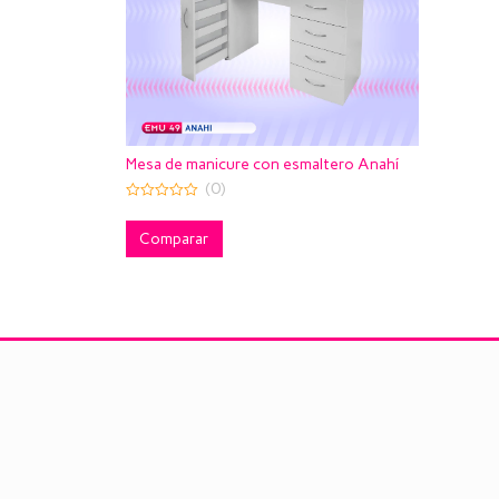
Mesa de manicure con esmaltero Anahí
(0)
0
out
of
Comparar
5