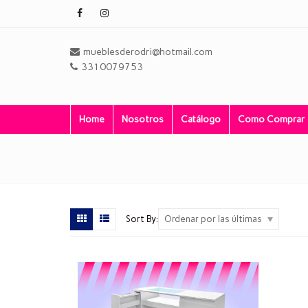
mueblesderodri@hotmail.com
3310079753
Home
Nosotros
Catálogo
Como Comprar
Sort By:
Ordenar por las últimas