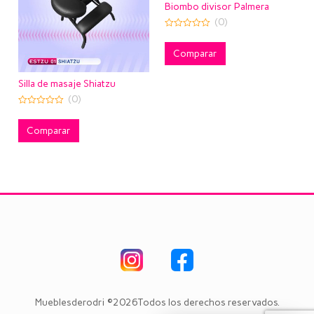
Biombo divisor Palmera
(0)
0
out
of
Comparar
5
Silla de masaje Shiatzu
(0)
0
out
of
Comparar
5
Mueblesderodri ©2026Todos los derechos reservados.