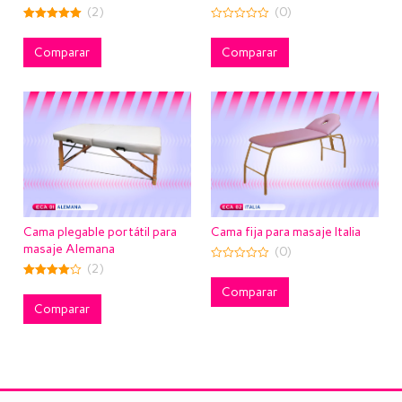
(2)
(0)
5.00
0
out of 5
out
of
Comparar
Comparar
5
Cama plegable portátil para
Cama fija para masaje Italia
masaje Alemana
(0)
(2)
0
out
4.00
of
Comparar
out of 5
5
Comparar