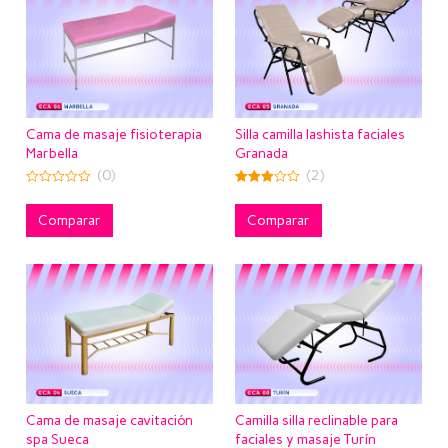
Cama de masaje fisioterapia
Silla camilla lashista faciales
Marbella
Granada
(0)
(2)
0
3.50
out
out of
of
5
Comparar
Comparar
5
Cama de masaje cavitación
Camilla silla reclinable para
spa Sueca
faciales y masaje Turín