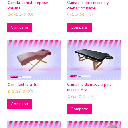
Camilla lashista reposet
Cama fija para masaje y
Paulina
cavitación Isabel
(0)
(0)
0
0
out
out
of
of
Comparar
Comparar
5
5
Cama fija de madera para
Cama lashista Rubí
masaje Ara
(0)
(0)
0
out
0
of
Comparar
out
5
of
Comparar
5