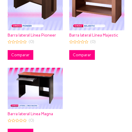
Barra lateral Línea Pioneer
Barra lateral Línea Majestic
(0)
(0)
0
0
out
out
of
of
Comparar
Comparar
5
5
Barra lateral Linea Magna
(0)
0
out